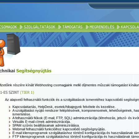
fizetőink részére kínált Webhosting csomagjaink mellé díjmentes műszaki támogatást kínálunk
Az alapvető felhasználói funkciók és a szolgáltatások ismeretéhez kapcsolódó segítségn
Kapcsolattartás, HelpDesk, esetek/hibajegyek felvétele és kezelése.
A szolgáltatást nyújtó rendszer felépítésének, komponenseinek, lehetőségeinek, h
ismertetése.
A felhasználói fiókok (E-mail, FTP, SQL) adminisztrációja (létrehozás, jelszó- és kvó
Virtuális E-mail címek adminisztrációja.
SPAM szűrés beállításainak adminisztrálása.
Webmail felhasználói funkcióihoz kapcsolódó segítségnyújtás.
E-mail kliensprogramok szolgáltatáshoz történő konfigurációja és használatának tá
FTP kilensprogramok szolgáltatáshoz történő konfigurációja és használatának támo