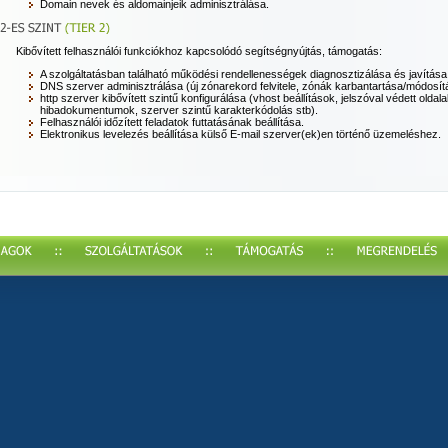
Domain nevek és aldomainjeik adminisztrálása.
Kibővített felhasználói funkciókhoz kapcsolódó segítségnyújtás, támogatás:
A szolgáltatásban található működési rendellenességek diagnosztizálása és javítása
DNS szerver adminisztrálása (új zónarekord felvitele, zónák karbantartása/módosít
http szerver kibővített szintű konfigurálása (vhost beállítások, jelszóval védett olda
hibadokumentumok, szerver szintű karakterkódolás stb).
Felhasználói időzített feladatok futtatásának beállítása.
Elektronikus levelezés beállítása külső E-mail szerver(ek)en történő üzemeléshez.