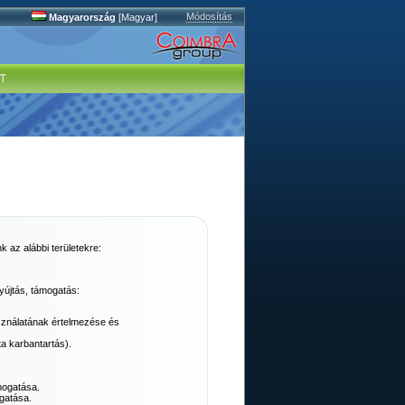
Módosítás
Magyarország
[Magyar]
 az alábbi területekre:
yújtás, támogatás:
asználatának értelmezése és
ta karbantartás).
mogatása.
gatása.