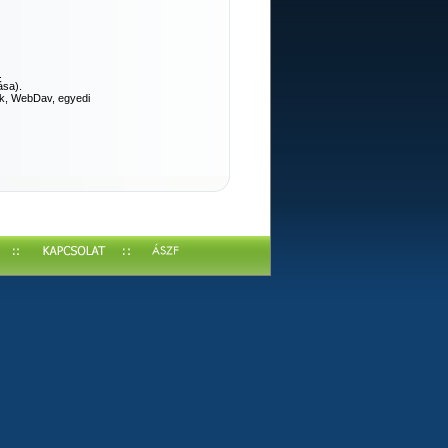
.
ása).
lak, WebDav, egyedi